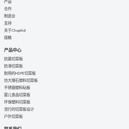
产品
合作
制造业
支持
关于ChopAid
接触
产品中心
抗菌切菜板
防滑切菜板
耐用的HDPE切菜板
仿大理石塑料切菜板
不锈钢塑料砧板
婴儿食品切菜板
环保塑料切菜板
流行的切菜板设计
户外切菜板
联系我们