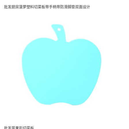
批发厨房菠萝塑料切菜板带手柄带防滑脚垫双面设计
批发苹果形切菜板