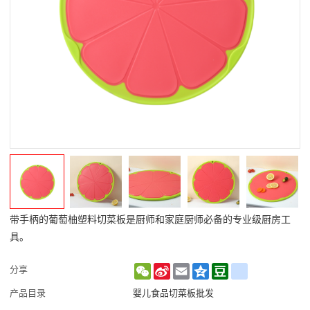
带手柄的葡萄柚塑料切菜板是厨师和家庭厨师必备的专业级厨房工
具。
WeChat
Sina
Email
Qzone
Douban
renren
分享
Weibo
产品目录
婴儿食品切菜板批发