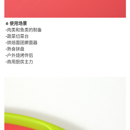
6 使用场景
·
肉类和鱼类的制备
·
蔬菜切菜台
·
烘焙面团擀面器
·
熟食拼盘
·
户外烧烤伴侣
·
商用厨房主力