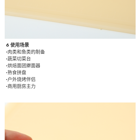
6 使用场景
·
肉类和鱼类的制备
·
蔬菜切菜台
·
烘焙面团擀面器
·
熟食拼盘
·
户外烧烤伴侣
·
商用厨房主力