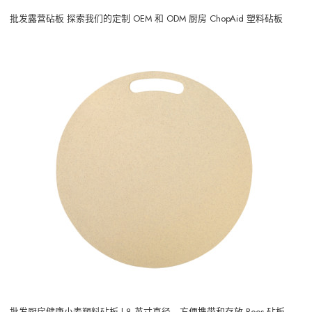
批发露营砧板 探索我们的定制 OEM 和 ODM 厨房 ChopAid 塑料砧板
批发厨房健康小麦塑料砧板 | 8 英寸直径，方便携带和存放 Boos 砧板