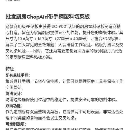
批发厨房ChopAid带手柄塑料切菜板
这款商用级PP砧板由获得ISO 9001认证的厨房塑料砧板制造商精
心打造，旨在为家庭厨房提供专业的性能，提升您的备餐体验。其
尺寸为10.6英寸 x 15.7英寸（27厘米 x 40厘米），符合FDA标准，
解决了三大常见的烹饪难题：大蒜准备工作凌乱、砧板打滑以及交
叉污染风险——同时，它还为需要定制解决方案的厨师提供了灵活
的定制厨房塑料砧板方案。
特征
配有悬挂手柄：
集成悬挂手柄，节省存储空间，让您可以整理厨房工具并保持工作
空间整洁。
防滑设计：
防滑边缘确保使用过程中的稳定性，提供安全可靠的切割体验。
双面功能：
作为定制厨房双面塑料切菜板，它提供两个可用表面，非常适合处
理不同类型的食物而不会发生交叉污染。
可定制选项：
我们专门根据您的特定需求定制厨房塑料切菜板，确保完美适合您