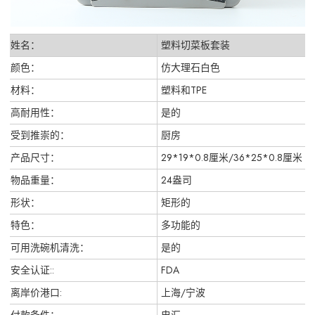
姓名：
塑料切菜板套装
颜色：
仿大理石白色
材料：
塑料和TPE
高耐用性：
是的
受到推崇的：
厨房
产品尺寸：
29*19*0.8厘米/36*25*0.8厘米
物品重量：
24盎司
形状：
矩形的
特色：
多功能的
可用洗碗机清洗：
是的
安全认证::
FDA
离岸价港口:
上海/宁波
付款条件：
电汇