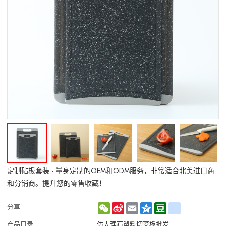
定制砧板套装 - 量身定制的OEM和ODM服务，非常适合北美进口商
和分销商。提升您的零售收藏！
WeChat
Sina
Email
Qzone
Douban
renren
分享
Weibo
产品目录
仿大理石塑料切菜板批发