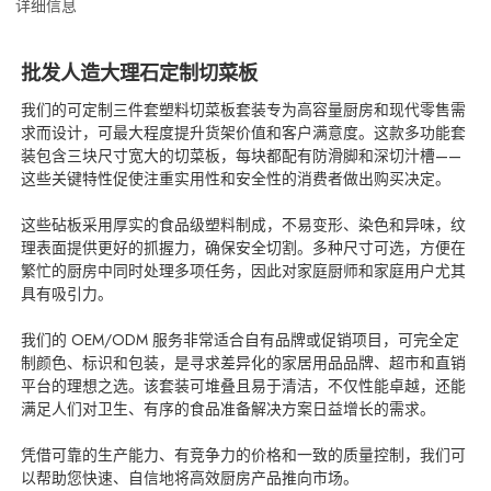
详细信息
批发人造大理石定制切菜板
我们的可定制三件套塑料切菜板套装专为高容量厨房和现代零售需
求而设计，可最大程度提升货架价值和客户满意度。这款多功能套
装包含三块尺寸宽大的切菜板，每块都配有防滑脚和深切汁槽——
这些关键特性促使注重实用性和安全性的消费者做出购买决定。
这些砧板采用厚实的食品级塑料制成，不易变形、染色和异味，纹
理表面提供更好的抓握力，确保安全切割。多种尺寸可选，方便在
繁忙的厨房中同时处理多项任务，因此对家庭厨师和家庭用户尤其
具有吸引力。
我们的 OEM/ODM 服务非常适合自有品牌或促销项目，可完全定
制颜色、标识和包装，是寻求差异化的家居用品品牌、超市和直销
平台的理想之选。该套装可堆叠且易于清洁，不仅性能卓越，还能
满足人们对卫生、有序的食品准备解决方案日益增长的需求。
凭借可靠的生产能力、有竞争力的价格和一致的质量控制，我们可
以帮助您快速、自信地将高效厨房产品推向市场。