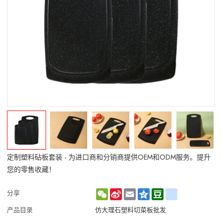
定制塑料砧板套装 - 为进口商和分销商提供OEM和ODM服务。提升
您的零售收藏！
WeChat
Sina
Email
Qzone
Douban
renren
分享
Weibo
产品目录
仿大理石塑料切菜板批发