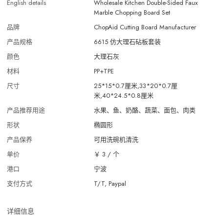
English details
Wholesale Kitchen Double-Sided Faux
Marble Chopping Board Set
品牌
ChopAid Cutting Board Manufacturer
产品规格
6615 仿大理石砧板套装
颜色
大理石灰
材料
PP+TPE
尺寸
25*15*0.7厘米,33*20*0.7厘
米,40*24.5*0.8厘米
产品推荐用途
水果、鱼、奶酪、蔬菜、面包、肉类
形状
椭圆形
产品保养
可用洗碗机清洗
单价
￥ 3
/
个
港口
宁波
支付方式
T/T, Paypal
详细信息