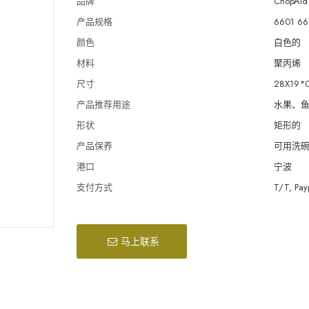
品牌
ChopAid 
产品规格
6601 66
颜色
白色的
材料
聚丙烯
尺寸
28X19*
产品推荐用途
水果、
形状
矩形的
产品保养
可用洗
港口
宁波
支付方式
T/T, Pay
马上联系