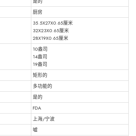
是的
厨房
35.5X27X0.65厘米
32X23X0.65厘米
28X19X0.65厘米
10盎司
14盎司
19盎司
矩形的
多功能的
是的
FDA
上海/宁波
噓