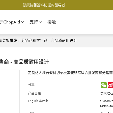
健康抗菌塑料砧板的领导者
于ChopAid
支持
接触
菜板批发、分销商和零售商 - 高品质耐用设计
商 - 高品质耐用设计
定制仿大理石塑料切菜板套装非常适合批发商和分销商
WeC
分享
产品目录
仿大理
English details
Customiz
Distribut