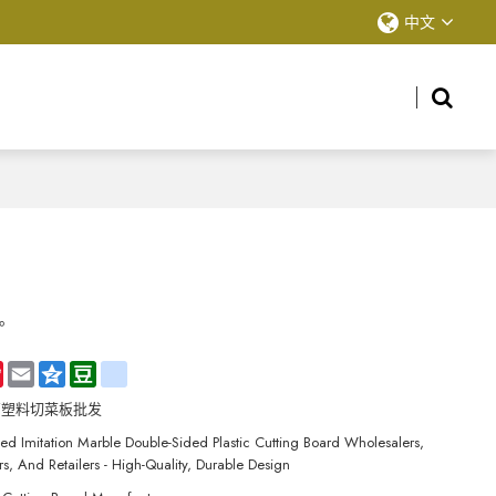
中文
。
hat
Sina
Email
Qzone
Douban
renren
Weibo
石塑料切菜板批发
ed Imitation Marble Double-Sided Plastic Cutting Board Wholesalers,
ors, And Retailers - High-Quality, Durable Design