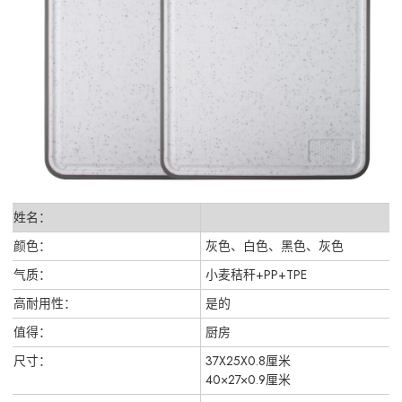
姓名：
颜色：
灰色、白色、黑色、灰色
气质：
小麦秸秆+PP+TPE
高耐用性：
是的
值得：
厨房
尺寸：
37X25X0.8厘米
40×27×0.9厘米