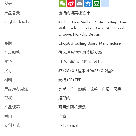
WeChat
Sina
Email
Qzone
Douban
renren
分享
Weibo
产品目录
流行的切菜板设计
English details
Kitchen Faux Marble Plastic Cutting Board
With Garlic Grinder, Built-In Anti-Splash
Groove, Non-Slip Design
品牌
ChopAid Cutting Board Manufacturer
产品规格
仿大理石塑料切菜板 005
颜色
白色、黑色、绿色、灰色
尺寸
37×25×0.8厘米,40×27×0.9厘米
材料
麦秸+PP+TPE
产品推荐用途
水果、鱼、奶酪、蔬菜、面包、肉类
形状
矩形的
产品保养
可用洗碗机清洗
港口
宁波
支付方式
T/T, Paypal