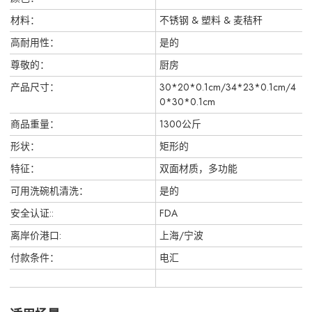
材料：
不锈钢 & 塑料 & 麦秸秆
高耐用性：
是的
尊敬的：
厨房
产品尺寸：
30*20*0.1cm/34*23*0.1cm/4
0*30*0.1cm
商品重量：
1300公斤
形状：
矩形的
特征：
双面材质，多功能
可用洗碗机清洗：
是的
安全认证::
FDA
离岸价港口:
上海/宁波
付款条件：
电汇