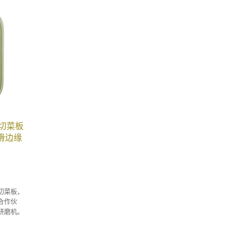
切菜板
防滑边缘
切菜板，
发合作伙
研磨机。