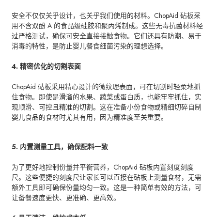
安全不仅仅关乎设计，也关乎我们使用的材料。ChopAid 砧板采
用不含双酚 A 的食品级硅胶和聚丙烯制成。这些无毒抗菌材料经
过严格测试，确保可安全直接接触食物。它们还具有防潮、易于
消毒的特性，是防止婴儿餐食细菌污染的理想选择。
4. 精密优化的切割表面
ChopAid 砧板采用精心设计的微纹理表面，可在切割时轻柔地抓
住食物。即使是滑溜的水果、蔬菜或蛋白质，也能牢牢抓住，实
现顺滑、可控且精准的切割。这在准备小份食物或精细切碎自制
婴儿食品的食材时尤其有用，因为精准度至关重要。
5. 内置测量工具，确保配料一致
为了更好地控制份量并平衡营养，ChopAid 砧板内置刻度刻度
尺。这些便捷的刻度尺让家长可以直接在砧板上测量食材，无需
额外工具即可确保份量均匀一致。这是一种简单有效的方法，可
让备餐速度更快、更准确、更高效。