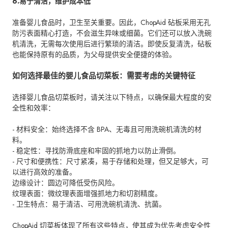
6.易于清洁，维护成本低
准备婴儿食品时，卫生至关重要。因此，ChopAid 砧板采用无孔
防污表面精心打造，不会滋生异味或细菌。它们还可以放入洗碗
机清洗，无需每次使用后进行繁琐的清洁。即使反复清洗，砧板
也能保持原有的品质，为父母提供安全便捷的体验。
如何选择最佳的婴儿食品切菜板：需要考虑的关键特征
选择婴儿食品切菜板时，请关注以下特点，以确保最大程度的安
全性和效率：
- 材料安全：始终选择不含 BPA、无毒且可用洗碗机清洗的材
料。
- 稳定性：寻找防滑底座和牢固的抓地力以防止滑倒。
- 尺寸和便携性：尺寸紧凑，易于存储和处理，但又足够大，可
以进行高效的准备。
边缘设计：圆边可降低受伤风险。
纹理表面：微纹理表面增强抓地力和切割精度。
- 卫生特点：易于清洁、可用洗碗机清洗、抗菌。
ChopAid 切菜板体现了所有这些特点，使其成为优先考虑安全性