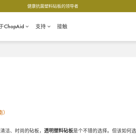
健康抗菌塑料砧板的领导者
于ChopAid
支持
接触
南）
易清洁、时尚的砧板，
透明塑料砧板
是个不错的选择。但该如何