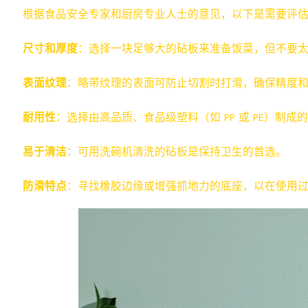
根据食品安全专家和厨房专业人士的意见，以下是需要评
尺寸和厚度
：选择一块足够大的砧板来准备饭菜，但不要
表面纹理
：略带纹理的表面可防止切割时打滑，确保精度
耐用性
：选择由高品质、食品级塑料（如 PP 或 PE）制
易于清洁
：可用洗碗机清洗的砧板是保持卫生的首选。
防滑特点
：寻找橡胶边缘或增强抓地力的底座，以在使用