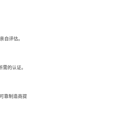
以亲自评估。
内所需的认证。
的可靠制造商提