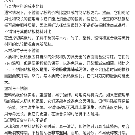
与其他材料的成本比较
通常情况下，不锈钢砧板的价格比塑料或竹制砧板更高。然而，它们的耐
用性和较长的使用寿命或许能抵消最初的投资。请记住，便宜的不锈钢砧
板可能会牺牲质量，因此最好选择信誉良好的不锈钢砧板制造商或品牌。
不锈钢与其他砧板材料对比
在选择切菜板时，了解不锈钢与木材、竹子、塑料、玻璃和复合板等流行
材料的比较情况会有所帮助。
木材和竹子与不锈钢
木质和竹质砧板因其自然的外观和对刀具无害的表面而备受青睐。它们对
刀刃温和，但需要更频繁的保养，以避免翘曲、开裂和滋生细菌。相比之
下，不锈钢砧板
经久耐用，不会吸收异味或污渍
，也不会随着时间的推移
而翘曲或开裂。然而，与木质或竹质砧板相比，它们对刀刃的磨损可能更
大。
塑料与不锈钢
塑料砧板价格实惠，重量轻，易于操作，可用洗碗机清洗。如果您使用单
独的砧板来切肉和蔬菜，它们还能有效避免交叉污染。但塑料砧板容易留
下疤痕，容易滋生细菌。不锈钢砧板
无孔且非常卫生
，杀菌速度更快，使
用寿命更长，但它们更重，在准备食物时感觉不太耐用。
玻璃和复合材料与不锈钢
玻璃和复合材料砧板外观时尚，易于清洁，但往往对刀具造成损伤，更容
易断裂或碎裂。不锈钢砧板
非常坚固
，耐热、耐腐蚀，不易破碎或开裂，