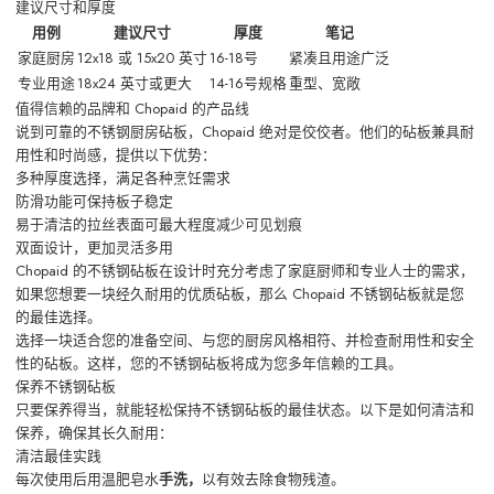
建议尺寸和厚度
用例
建议尺寸
厚度
笔记
家庭厨房
12x18 或 15x20 英寸
16-18号
紧凑且用途广泛
专业用途
18x24 英寸或更大
14-16号规格
重型、宽敞
值得信赖的品牌和 Chopaid 的产品线
说到可靠的不锈钢厨房砧板，Chopaid 绝对是佼佼者。他们的砧板兼具耐
用性和时尚感，提供以下优势：
多种厚度选择，满足各种烹饪需求
防滑功能可保持板子稳定
易于清洁的拉丝表面可最大程度减少可见划痕
双面设计，更加灵活多用
Chopaid 的不锈钢砧板在设计时充分考虑了家庭厨师和专业人士的需求，
如果您想要一块经久耐用的优质砧板，那么 Chopaid 不锈钢砧板就是您
的最佳选择。
选择一块适合您的准备空间、与您的厨房风格相符、并检查耐用性和安全
性的砧板。这样，您的不锈钢砧板将成为您多年信赖的工具。
保养不锈钢砧板
只要保养得当，就能轻松保持不锈钢砧板的最佳状态。以下是如何清洁和
保养，确保其长久耐用：
清洁最佳实践
每次使用后用温肥皂水
手洗，
以有效去除食物残渣。