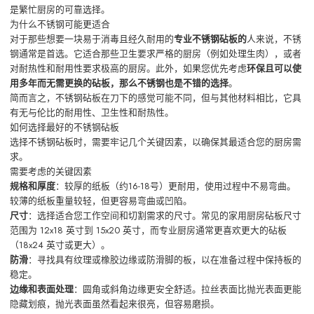
是繁忙厨房的可靠选择。
为什么不锈钢可能更适合
对于那些想要一块易于消毒且经久耐用的
专业不锈钢砧板的
人来说，不锈
钢通常是首选。它适合那些卫生要求严格的厨房（例如处理生肉），或者
对耐热性和耐用性要求极高的厨房。此外，如果您优先考虑
环保且可以使
用多年而无需更换的砧板，那么不锈钢也是不错的选择
。
简而言之，不锈钢砧板在刀下的感觉可能不同，但与其他材料相比，它具
有无与伦比的耐用性、卫生性和耐热性。
如何选择最好的不锈钢砧板
选择不锈钢砧板时，需要牢记几个关键因素，以确保其最适合您的厨房需
求。
需要考虑的关键因素
规格和厚度
：较厚的纸板（约16-18号）更耐用，使用过程中不易弯曲。
较薄的纸板重量较轻，但更容易弯曲或凹陷。
尺寸
：选择适合您工作空间和切割需求的尺寸。常见的家用厨房砧板尺寸
范围为 12x18 英寸到 15x20 英寸，而专业厨房通常更喜欢更大的砧板
（18x24 英寸或更大）。
防滑
：寻找具有纹理或橡胶边缘或防滑脚的板，以在准备过程中保持板的
稳定。
边缘和表面处理
：圆角或斜角边缘更安全舒适。拉丝表面比抛光表面更能
隐藏划痕，抛光表面虽然看起来很亮，但容易磨损。