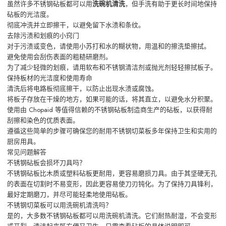
虽然许多不锈钢砧板都可以用
洗碗机清洗
，但手洗有助于更长时间地保持
砧板的光洁度。
彻底冲洗并立即擦干，以避免留下水渍和条纹。
去除污渍和划痕的小窍门
对于污渍或变色，请使用小苏打和水的糊状物，用温和的擦洗垫擦拭。
避免使用会刮伤表面的粗糙研磨剂。
为了减少轻微的划痕，请用软布和不锈钢清洁剂或抛光剂轻轻擦拭板子。
保持板材的光洁度和使用寿命
清洗后将电路板彻底擦干，以防止出现水渍或腐蚀。
将板子存放在干燥的地方，如果可能的话，将其直立，以避免水分积聚。
使用由 Chopaid 等值得信赖的不锈钢砧板制造商生产的砧板，以获得耐
刮擦和染色的优质表面。
遵循这些简单的步骤可确保您的耐用不锈钢切菜板多年保持卫生和实用的
厨房用具。
常见问题解答
不锈钢砧板会损坏刀具吗？
不锈钢砧板比木质或塑料砧板更耐用，更容易磨损刀具。由于其坚硬无孔
的表面在切割时不易变形，因此更容易使刀刃钝化。为了保持刀具锋利，
最好定期磨刀，并尽可能轻柔地使用砧板。
不锈钢切菜板可以用洗碗机清洗吗？
是的，大多数不锈钢砧板都可以用洗碗机清洗。它们耐热耐湿，不会变形