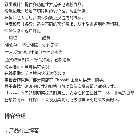
双面设计：
提供多功能性并延长电路板寿命。
防滑边缘：
增加了切碎时的安全性，防止滑倒。
环保：
经久耐用，减少频繁更换造成的浪费。
厚度和尺寸各异：
适合不同的烹饪需求，从小型准备到重型切割。
保证保修和客户评论
特征
细节
保修单
坚实保障，安心无忧
客户反馈
耐用性和卫生性评价高
退货政策
如果不符合预期，轻松退货
购买选项和当地供应情况
在线提供：
美国境内快速送货选项
零售合作伙伴：
部分商店有 Chopaid 主板可供亲手购买。
易于查找：
清晰的尺寸和规格可帮助您每次挑选最合适的尺寸。
Chopaid 的不锈钢切菜板集耐用性、安全性和卫生性于一体，非常适合那
些想要可靠、环保且不会使刀具变钝或吸收异味的切菜表面的人。
博客分组
产品行业博客