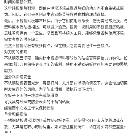
时间的清新外观。
这些砧板耐热耐湿，即使在潮湿环境或靠近热锅的地方也不会生锈或腐
蚀。因此，它们是烹制从生肉到蔬菜等各种食材的理想选择。
最后，不锈钢砧板非常环保。由于它们使用寿命长，您无需经常更换，与
塑料或木质砧板相比，可以减少浪费。投资一块耐用的不锈钢厨房砧板，
意味着您拥有一个卫生、坚固且可持续的工具，能够承受各种使用环境。
需要考虑的潜在缺点
虽然不锈钢砧板有很多优点，但在购买之前需要记住一些缺点。
对刀刃的影响
不锈钢表面坚硬，确实比木板或塑料等较软的砧板更容易使刀刃钝化。如
果你想让刀具保持更长时间的锋利，使用不锈钢砧板时可能需要更频繁地
磨刀。
湿滑路面与安全
不锈钢砧板表面光滑，容易打滑，尤其是在潮湿的情况下。这会增加切菜
时发生意外的风险。为了防止滑倒，请执行以下操作：
在板子下面放一块湿布或防滑垫
寻找具有纹理或防滑表面的不锈钢砧板
缓慢而小心地工作以保持控制
重量和便携性
不锈钢砧板通常比塑料或竹制砧板更重。这使得它们不太方便移动或存
放，尤其是在较小的厨房里。如果您注重便携性，请在购买前检查重量和
尺寸。