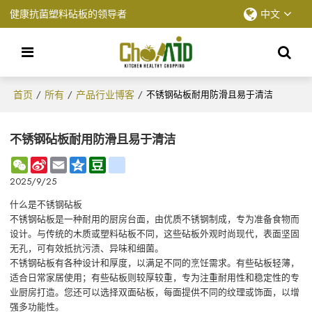
健康抗菌塑料砧板的领导者
中文
首页
所有
产品行业博客
/
/
/
不锈钢砧板耐用防滑且易于清洁
不锈钢砧板耐用防滑且易于清洁
WeChat
Sina
Email
Qzone
Douban
renren
Weibo
2025/9/25
什么是不锈钢砧板
不锈钢砧板是一种耐用的厨房台面，由优质不锈钢制成，专为准备食物而
设计。与传统的木质或塑料砧板不同，这些砧板外观时尚现代，表面坚固
无孔，可有效抵抗污渍、异味和细菌。
不锈钢砧板有各种设计和厚度，以满足不同的烹饪需求。有些砧板轻薄，
适合日常家居使用；有些砧板则较厚较重，专为注重耐用性和稳定性的专
业厨房打造。您还可以选择双面砧板，每面提供不同的纹理或饰面，以增
强多功能性。