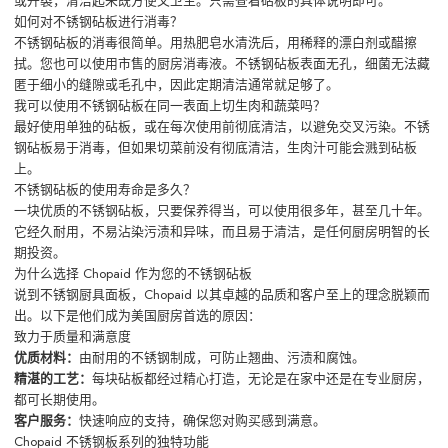
或开裂，清洁起来既方便又卫生。只需查看砧板的具体说明即可。
如何对不锈钢砧板进行消毒？
不锈钢砧板的消毒很简单。用热肥皂水清洗后，用稀释的漂白剂或醋擦
拭。您也可以使用市售的厨房消毒液。不锈钢砧板表面无孔，细菌无法藏
匿于细小的缝隙或毛孔中，因此定期清洁通常就足够了。
我可以使用不锈钢砧板在同一表面上切生肉和蔬菜吗？
最好使用单独的砧板，或在每次使用前彻底清洁，以避免交叉污染。不锈
钢砧板易于消毒，但如果切菜前没有彻底清洁，生肉汁可能会溅到砧板
上。
不锈钢砧板的使用寿命是多久？
一块优质的不锈钢砧板，只要保养得当，可以使用很多年，甚至几十年。
它经久耐用，不易沾染污渍和异味，而且易于清洁，是任何厨房明智的长
期投资。
为什么选择 Chopaid 作为您的不锈钢砧板
说到不锈钢厨具面板，Chopaid 以其卓越的品质和客户至上的理念脱颖而
出。以下是他们成为美国厨房首选的原因：
致力于质量和满意度
优质材料：
由耐用的不锈钢制成，可防止翘曲、污渍和腐蚀。
精湛的工艺：
每块砧板都经过精心打造，无论是在家中还是在专业厨房，
都可长期使用。
客户服务：
快速响应的支持，确保您对购买感到满意。
Chopaid 不锈钢板系列的独特功能