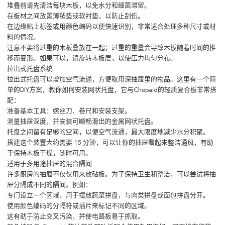
堆叠前请先清洁每块木板，以免水分和细菌滞留。
在板材之间放置薄毡垫或软衬垫，以防止刮伤。
在边缘贴上标签或用颜色编码以便快速识别，非常适合处理多种尺寸或材
料的情况。
注意不要将过重的木板叠放在一起；过重的重量会导致木板随着时间的推
移而变形。如果可以，请旋转木板层，以使压力均匀分布。
拉出式托盘系统
拉出式托盘可以增加空气流通，方便取用深抽屉里的物品。这里有一个简
单的DIY方案，教你如何安装网状托盘，它与Chopaid的轻质复合板非常搭
配：
准备基本工具：螺丝刀、卷尺和安装支架。
测量抽屉深度，并安装可顺畅滑出的金属网状托盘。
托盘之间留有足够的空间，以便空气流通，最大限度地减少水分积聚。
搭建这个装置大约需要 15 分钟，可以让你的抽屉看起来整洁通风，有助
于保持木板干燥，随时可用。
适用于多用途抽屉的混合隔间
许多厨房的抽屉不仅仅用来放砧板。为了保持卫生和整洁，可以尝试将抽
屉分隔成不同的隔间。例如：
专门设立一个区域，用于摆放蔬菜拼盘，与肉类拼盘或面包拼盘分开。
使用颜色编码的分隔符或插片来标记不同的区域。
这有助于防止交叉污染，并使电路板易于抓取。