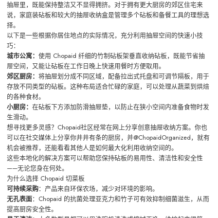
抽屉里，既能保持整洁又不显得拥挤。对于拥有更大厨房的郊区住宅来
说，家庭装砧板和较大的抽屉收纳盒是管理多个砧板和备餐工具的理想选
择。
以下是一些根据你居住地点的实际情况，充分利用抽屉空间的快速小技
巧：
城市公寓：
使用 Chopaid 纤细的竹制砧板架垂直收纳砧板，既能节省抽
屉空间，又能让砧板在工作日晚上快速用餐时方便取用。
郊区厨房：
将抽屉划分成不同区域，配备拉出式托盘和可调节隔板，用于
存放不同类型的砧板。这种布局适合忙碌的家庭，可以处理从蔬菜到烘焙
的各种食材。
小厨房：
在砧板下方添加防滑抽屉垫，以防止在狭小空间内准备食物时发
生滑动。
想寻找更多灵感？Chopaid社区经常在网上分享创意抽屉收纳方案。你也
可以在社交媒体上分享你井井有条的厨房，并@ChopaidOrganized，就有
机会被推荐，还能看看其他人是如何最大化利用收纳空间的。
这些本地化的解决方案可以帮助您保持砧板的易用性、清洁性和安全性
——无论您身在何处。
为什么选择 Chopaid 切菜板
可持续采购
：产品来自环保农场，减少对环境的影响。
无孔表面
：Chopaid 的抗菌处理亚克力和竹子可有效抑制细菌滋生，从而
提高厨房安全性。