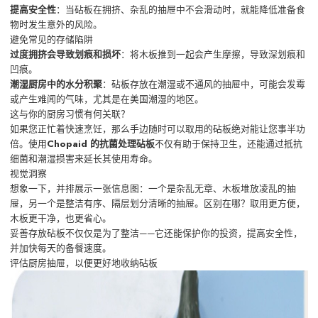
提高安全性
：当砧板在拥挤、杂乱的抽屉中不会滑动时，就能降低准备食
物时发生意外的风险。
避免常见的存储陷阱
过度拥挤会导致划痕和损坏
：将木板推到一起会产生摩擦，导致深划痕和
凹痕。
潮湿厨房中的水分积聚
：砧板存放在潮湿或不通风的抽屉中，可能会发霉
或产生难闻的气味，尤其是在美国潮湿的地区。
这与你的厨房习惯有何关联？
如果您正忙着快速烹饪，那么手边随时可以取用的砧板绝对能让您事半功
倍。使用
Chopaid 的抗菌处理砧板
不仅有助于保持卫生，还能通过抵抗
细菌和潮湿损害来延长其使用寿命。
视觉洞察
想象一下，并排展示一张信息图：一个是杂乱无章、木板堆放凌乱的抽
屉，另一个是整洁有序、隔层划分清晰的抽屉。区别在哪？取用更方便，
木板更干净，也更省心。
妥善存放砧板不仅仅是为了整洁——它还能保护你的投资，提高安全性，
并加快每天的备餐速度。
评估厨房抽屉，以便更好地收纳砧板