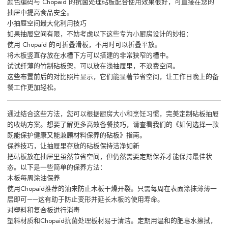
颜色编码与 Chopaid 的抗菌处理砧板配合使用效果很好，可直接在您的
抽屉中提高食品安全。
小抽屉空间最大化利用技巧
如果抽屉空间有限，不妨考虑以下这些专为小厨房设计的妙招：
使用 Chopaid 的可折叠滑板，不用时可以折叠平放。
将木板竖直存放在水槽下方可以搭建的非常狭窄的槽中。
试试纤薄的竹制砧板架，可以放在浅抽屉里，不浪费空间。
这些布置前后的对比照片显示，它们能显著节省空间，让工作日晚上的备
餐工作更加轻松。
通过结合这些方法，您可以根据厨房大小和烹饪习惯，完美定制砧板抽屉
的收纳方案。想要了解更多高效备餐技巧，请查看我们的《如何选择一款
既能保护健康又能兼顾材料保养的砧板》指南。
保养技巧，让抽屉里存放的砧板保持洁净如新
把砧板放在抽屉里虽然节省空间，但仍然需要定期保养才能保持最佳状
态。以下是一些简单的保养方法：
木板每周涂油保养
使用Chopaid推荐的油来防止木板干燥开裂。只需每周在表面涂抹薄薄一
层即可——这有助于防止变形并延长木板的使用寿命。
对塑料和复合板进行消毒
塑料材质和Chopaid抗菌处理板材易于清洁。定期用温和的肥皂水擦拭，