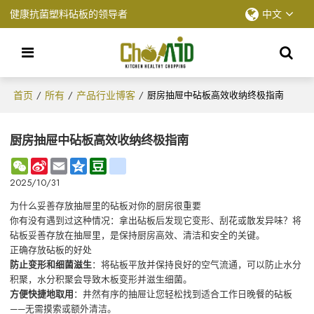
健康抗菌塑料砧板的领导者
中文
首页
所有
产品行业博客
/
/
/
厨房抽屉中砧板高效收纳终极指南
厨房抽屉中砧板高效收纳终极指南
WeChat
Sina
Email
Qzone
Douban
renren
Weibo
2025/10/31
为什么妥善存放抽屉里的砧板对你的厨房很重要
你有没有遇到过这种情况：拿出砧板后发现它变形、刮花或散发异味？将
砧板妥善存放在抽屉里，是保持厨房高效、清洁和安全的关键。
正确存放砧板的好处
防止变形和细菌滋生
：将砧板平放并保持良好的空气流通，可以防止水分
积聚，水分积聚会导致木板变形并滋生细菌。
方便快捷地取用
：井然有序的抽屉让您轻松找到适合工作日晚餐的砧板
——无需摸索或额外清洁。