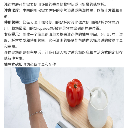
浅的抽屉可能需要使用纤薄的垂直储物空间或可折叠的储物板。
注意湿度
：中国的厨房需要更好的空气流通或防潮衬里，以防止发霉和变
形。
使用频率
：您每天晚上都会使用的砧板应该比偶尔使用的砧板更容易取
用。将您最常用的Chopaid砧板放在最容易拿到的抽屉位置。
专业提示：
创建一个简单的清单表格来清点你的抽屉空间，列出尺寸、湿
度、板材类型和使用频率。这份清晰的概览能帮助你选择合适的收纳工具
和布局。
评估完您的现有布局后，让我们深入探讨适合您厨房和生活方式的定制存
储解决方案。
抽屉式砧板收纳必备工具和配件