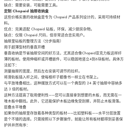
缺点：需要安装，可能需要工具。
定制 Chopaid 抽屉收纳盒
这些价格实惠的收纳盒是专为 Chopaid 产品系列设计的，采用可持续材
料。
优点：完美适配 Chopaid 砧板，环保，减少厨房杂物。
缺点：仅限 Chopaid 尺码，但非常适合忠实用户。
抽屉里砧板的整理方法（分步指南）
用于超薄型材的垂直开槽
垂直收纳是节省抽屉空间的好方法，尤其适合像Chopaid亚克力板这样纤
薄的板材。使用伸缩杆或开槽嵌件，可以稳固地竖立4到6块板材。具体方
法如下：
测量抽屉的宽度，然后左右安装可调节的拉杆。
将滑轨板插入杆之间，使每根杆子都像书一样立在书架上。
与平放堆叠相比，这种摆放方式可以在一个典型的 24 英寸抽屉中容纳多
达 3 倍的板材。
这种方法提高了取用便利性——您可以直接拿到想要的木板，而无需在一
堆木板中翻找。此外，它还能保护木板边缘免受刮擦，并防止木板滑落。
层叠水平堆叠
如果你的抽屉里存放着各种类型的板材——比如塑料板——水平分层放置
是个不错的选择。只需按照以下步骤操作，就能让所有板材都得到妥善保
护并井然有序：