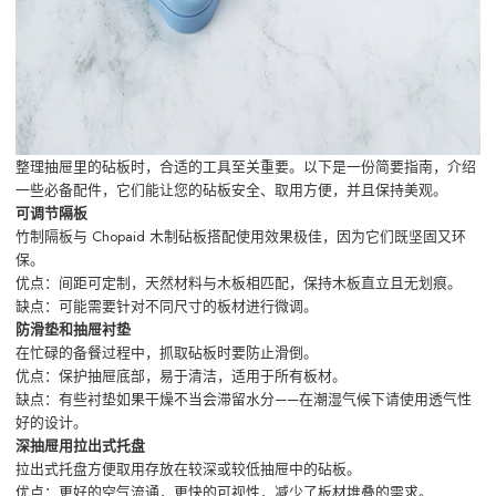
整理抽屉里的砧板时，合适的工具至关重要。以下是一份简要指南，介绍
一些必备配件，它们能让您的砧板安全、取用方便，并且保持美观。
可调节隔板
竹制隔板与 Chopaid 木制砧板搭配使用效果极佳，因为它们既坚固又环
保。
优点：间距可定制，天然材料与木板相匹配，保持木板直立且无划痕。
缺点：可能需要针对不同尺寸的板材进行微调。
防滑垫和抽屉衬垫
在忙碌的备餐过程中，抓取砧板时要防止滑倒。
优点：保护抽屉底部，易于清洁，适用于所有板材。
缺点：有些衬垫如果干燥不当会滞留水分——在潮湿气候下请使用透气性
好的设计。
深抽屉用拉出式托盘
拉出式托盘方便取用存放在较深或较低抽屉中的砧板。
优点：更好的空气流通，更快的可视性，减少了板材堆叠的需求。