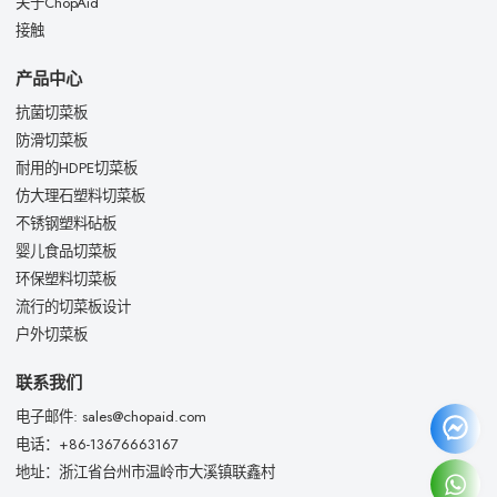
关于ChopAid
接触
产品中心
抗菌切菜板
防滑切菜板
耐用的HDPE切菜板
仿大理石塑料切菜板
不锈钢塑料砧板
婴儿食品切菜板
环保塑料切菜板
流行的切菜板设计
户外切菜板
联系我们
电子邮件: sales@chopaid.com
电话：+86-13676663167
地址：浙江省台州市温岭市大溪镇联鑫村