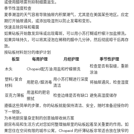
或使用醋喷雾剂抑制细菌滋生。
季节性湿度检查
夏季潮湿的天气容易导致抽屉内积聚潮气，尤其是在美国某些地区。应定
期打开抽屉通风，或添加吸湿剂以防止发霉和变形。
快速去除异味和霉菌
如果砧板开始散发异味或出现霉斑，可以用小苏打糊或柠檬汁加盐擦洗。
如果异味持久，可以将其浸泡在稀释的醋中几分钟，然后彻底晾干后再存
放。
按砧板材料划分的维护计划
板型
每周护理
月经护理
季节性护理
检查是否有裂缝，重新
木头
Chopaid配方油
用盐和柠檬擦洗
涂油
塑料/复合
用小苏打糊进行深度
用肥皂/醋消毒
将抽屉通风，检查湿度
材料
清洁
用温和的肥皂
亚克力薄板
检查边缘是否有缺口
避免高湿度储存
擦拭
遵循这些简单的步骤，你的砧板就能保持清洁、安全，随时准备迎接你的
下一顿饭。
为本地厨房量身定制的创意抽屉收纳方案
厨房布局和生活方式对您如何整理抽屉里的砧板起着至关重要的作用。如
果您住在空间有限的城市公寓，Chopaid 的纤薄砧板非常适合放在狭窄的