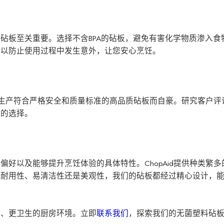
P砧板至关重要。选择不含BPA的砧板，避免有害化学物质渗入食
，以防止使用过程中发生意外，让您安心烹饪。
id以生产符合严格安全和质量标准的高品质砧板而自豪。研究客户
智的选择。
偏好以及能够提升烹饪体验的具体特性。ChopAid提供种类繁
重耐用性、易清洁性还是美观性，我们的砧板都经过精心设计，
全、更卫生的厨房环境。立即
联系我们
，探索我们的无菌塑料砧