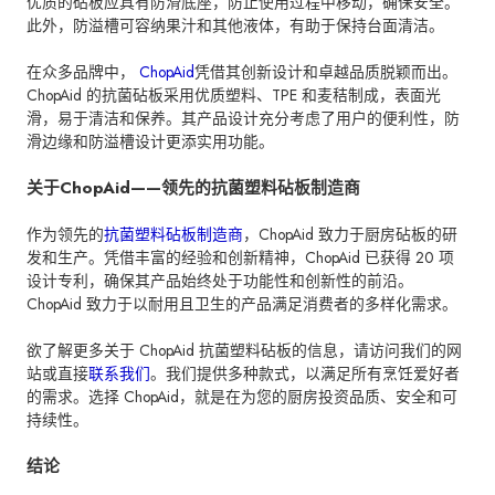
优质的砧板应具有防滑底座，防止使用过程中移动，确保安全。
此外，防溢槽可容纳果汁和其他液体，有助于保持台面清洁。
在众多品牌中，
ChopAid
凭借其创新设计和卓越品质脱颖而出。
ChopAid 的抗菌砧板采用优质塑料、TPE 和麦秸制成，表面光
滑，易于清洁和保养。其产品设计充分考虑了用户的便利性，防
滑边缘和防溢槽设计更添实用功能。
关于ChopAid——领先的抗菌塑料砧板制造商
作为领先的
抗菌塑料砧板制造商
，ChopAid 致力于厨房砧板的研
发和生产。凭借丰富的经验和创新精神，ChopAid 已获得 20 项
设计专利，确保其产品始终处于功能性和创新性的前沿。
ChopAid 致力于以耐用且卫生的产品满足消费者的多样化需求。
欲了解更多关于 ChopAid 抗菌塑料砧板的信息，请访问我们的网
站或直接
联系我们
。我们提供多种款式，以满足所有烹饪爱好者
的需求。选择 ChopAid，就是在为您的厨房投资品质、安全和可
持续性。
结论