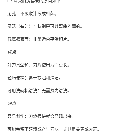
PP 深受厨房喜爱的原因如下：
无孔：不吸收汁液或细菌。
灵活（有时）：特别是可以弯曲的薄的。
低摩擦表面：非常适合平滑切片。
优点
对刀具温和：刀片使用寿命更长。
轻巧便携：易于提起和清洁。
可用洗碗机清洗：无需费力清洗。
缺点
容易划伤：刀痕很快就会显现出来。
可能会留下污渍或产生异味，尤其是姜黄或大蒜。