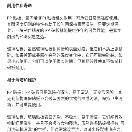
耐用性和寿命
PP 砧板：聚丙烯 (PP) 砧板经久耐用，可承受日常高强度使用。
其耐深度切割的特性有助于长时间保持表面清洁。只要定期保
养，一块制作精良的 PP 砧板就能提供多年的可靠性能，是繁忙
厨房的经济实惠之选。
玻璃砧板：虽然玻璃砧板耐污渍和表面划痕，但它们本质上更易
碎。如果掉落或暴露在突然的温度变化中，它们可能会碎裂。如
果小心使用，它们可以使用很长时间，但其易碎性使其不如塑料
砧板耐用。
易于清洁和维护
PP 砧板：PP 砧板可用洗碗机清洗，易于清洁，无变形风险。其
无孔结构确保砧板不会残留强烈的食物气味或污渍，保持卫生清
新，并可重复使用。
玻璃砧板：玻璃砧板表面光滑，不吸水，易于清洁。它们能有效
抑制细菌滋生，并且不会吸收食物残渣。虽然许多砧板都标有“可
用洗碗机清洗”的字样，但通常建议手洗，以减少碎裂或热应力。