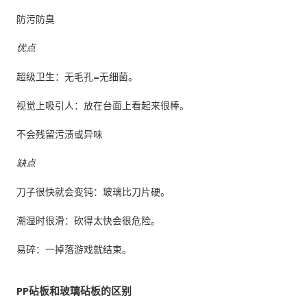
防污防臭
优点
超级卫生：无毛孔=无细菌。
视觉上吸引人：放在台面上看起来很棒。
不会残留污渍或异味
缺点
刀子很快就会变钝：玻璃比刀片硬。
潮湿时很滑：砍得太快会很危险。
易碎：一掉落游戏就结束。
PP砧板和玻璃砧板的区别