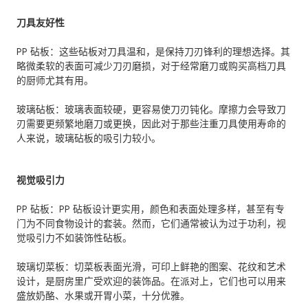
刀具友好性
PP 砧板：这些砧板对刀具温和，是保持刀刃锋利的理想选择。其
略微柔软的表面可减少刀刃磨损，对于经常磨刀或购买高档刀具
的厨师尤其有用。
玻璃砧板：玻璃表面较硬，更容易使刀刃钝化。摩擦力会导致刀
刃需要更频繁地磨刀或更换，因此对于那些注重刀具使用寿命的
人来说，玻璃砧板的吸引力较小。
视觉吸引力
PP 砧板：PP 砧板设计更实用，颜色和表面处理多样，甚至有专
门为不同食物设计的套装。然而，它们通常被认为过于功利，视
觉吸引力不如装饰性砧板。
玻璃切菜板：切菜板表面光滑，可印上鲜艳的图案、花纹和艺术
设计，是厨房里广受欢迎的装饰品。在派对上，它们也可以用来
盛放奶酪、水果或开胃小菜，十分优雅。