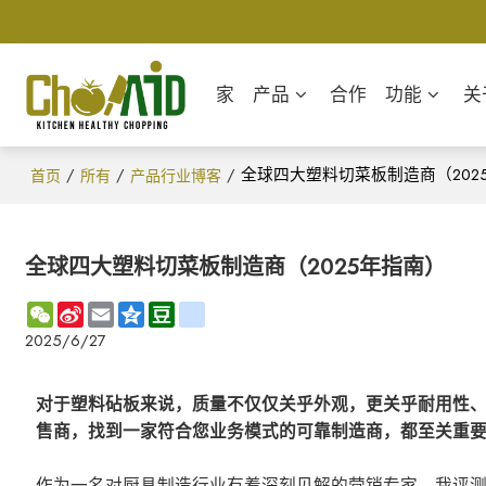
家
产品
合作
功能
关
/
/
/
全球四大塑料切菜板制造商（202
首页
所有
产品行业博客
全球四大塑料切菜板制造商（2025年指南）
WeChat
Sina
Email
Qzone
Douban
renren
Weibo
2025/6/27
对于塑料砧板来说，质量不仅仅关乎外观，更关乎耐用性
售商，找到一家符合您业务模式的可靠制造商，都至关重
作为一名对厨具制造行业有着深刻见解的营销专家，我评