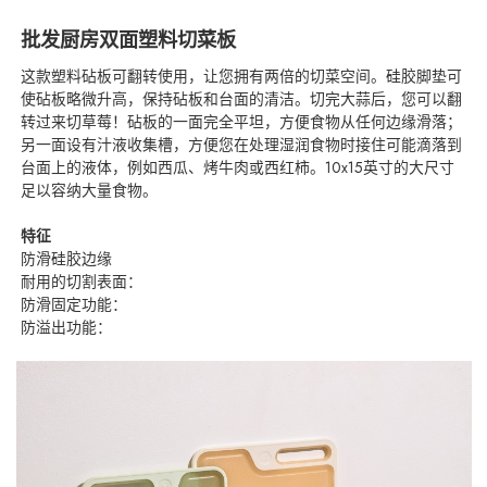
批发厨房双面塑料切菜板
这款塑料砧板可翻转使用，让您拥有两倍的切菜空间。硅胶脚垫可
使砧板略微升高，保持砧板和台面的清洁。切完大蒜后，您可以翻
转过来切草莓！砧板的一面完全平坦，方便食物从任何边缘滑落；
另一面设有汁液收集槽，方便您在处理湿润食物时接住可能滴落到
台面上的液体，例如西瓜、烤牛肉或西红柿。10x15英寸的大尺寸
足以容纳大量食物。
特征
防滑硅胶边缘
耐用的切割表面：
防滑固定功能：
防溢出功能：