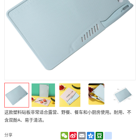
这款塑料砧板非常适合露营、野餐、餐车和小厨房使用。耐用、不
含双酚A、易于清洁。
WeChat
Sina
Email
Qzone
Douban
renren
分享
Weibo