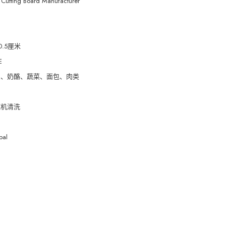
Cutting Board Manufacturer
0.5厘米
E
鱼、奶酪、蔬菜、面包、肉类
碗机清洗
pal