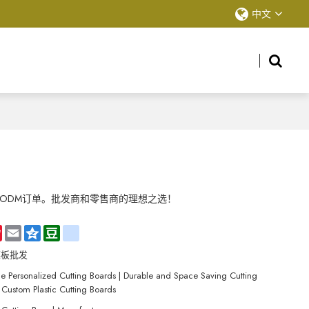
中文
ODM订单。批发商和零售商的理想之选！
hat
Sina
Email
Qzone
Douban
renren
Weibo
菜板批发
e Personalized Cutting Boards | Durable and Space Saving Cutting
 Custom Plastic Cutting Boards