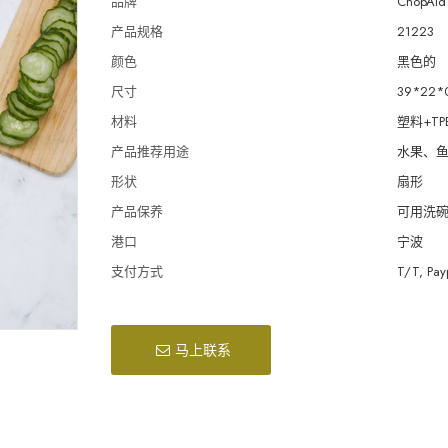
品牌
ChopAid 
产品规格
21223
颜色
黑色的
尺寸
39*22*
材料
塑料+TP
产品推荐用途
水果、
形状
扇形
产品保养
可用洗
港口
宁波
支付方式
T/T, Pay
马上联系