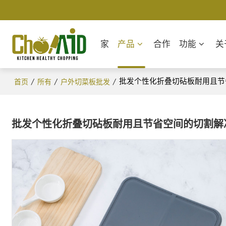
家
产品
合作
功能
关
/
/
/
批发个性化折叠切砧板耐用且节
首页
所有
户外切菜板批发
批发个性化折叠切砧板耐用且节省空间的切割解