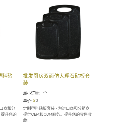
d塑料砧
批发厨房双面仿大理石砧板套
装
最小订量:
1
个
单价:
￥
3
为进口商和分
定制塑料砧板套装 - 为进口商和分销商
务。提升您的
提供OEM和ODM服务。提升您的零售收
藏！