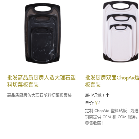
批发高品质厨房人造大理石塑
批发厨房双面ChopAi
料切菜板套装
板套装
高品质厨房仿大理石塑料切菜板套装
最小订量:
1
个
单价:
￥
3
定制 ChopAid 塑料砧板 - 
销商提供 OEM 和 ODM 服
零售收藏！