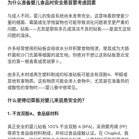
为什么准备婴儿食品时安全是首要考虑因素
与成人不同，婴儿的免疫系统尚未发育完全。这意味着即使是少
量的细菌、霉菌或化学残留物也可能导致消化问题甚至更严重的
问题。砧板——尤其是那些多孔或清洁不良的砧板——是滋生这些
问题的温床。
许多经常使用的砧板会吸收水分并积聚食物残渣，使其成为大肠
杆菌和沙门氏菌等细菌的滋生地。你绝对不想让这些砧板靠近宝
宝的第一根香蕉或蒸胡萝卜。
由多孔木材或再生塑料制成的标准砧板可能含有双酚A、甲醛或
其他有害物质。这些物质可能会渗入食物中，尤其是在准备热的
或酸性的食物时——婴儿餐中很常见。
什么使得切菜板对婴儿来说是安全的？
1. 不含双酚A，食品级材料
真正安全的婴儿砧板 100% 不含双酚 A (BPA)，采用聚丙烯 (PP)
等原生食品级材料制成，并经过食品接触认证。在 ChopAid，我