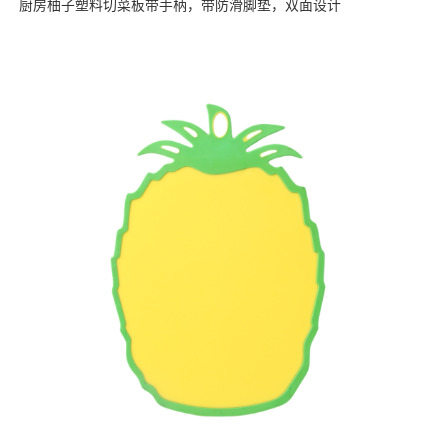
厨房柚子塑料切菜板带手柄，带防滑脚垫，双面设计