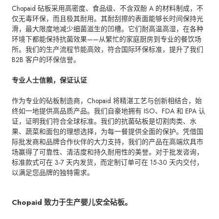
Chopaid 砧板采用高密度、食品级、不含双酚 A 的材料制成，不
仅无毒环保，而且极其耐用。其耐刮擦的表面能够长时间保持光
滑，最大限度地减少细菌滋生的凹槽。它们耐高温高湿，在各种
环境下都能保持抗菌效果——从繁忙的家庭厨房到专业的餐饮场
所。我们的生产流程节能高效，符合国际环保标准，提升了我们
B2B 客户的环保信誉。
专业人士信赖，保证认证
作为专业的砧板制造商，Chopaid 将精湛工艺与创新相结合，始
终如一地提供高品质产品。我们自豪地拥有 ISO、FDA 和 EPA 认
证，证明我们符合全球标准。我们的抗菌砧板是切割肉类、水
果、蔬菜和面包的理想选择，为每一餐提供全面的保护。凭借国
际批发商和品牌合作伙伴的大力支持，我们的产品在高端炊具市
场赢得了可靠性、清洁度和持久耐用性的美誉。对于批发咨询，
标准款式可在 3-7 天内发货，而定制订单可在 15-30 天内交付，
以满足您品牌的独特需求。
Chopaid 致力于生产婴儿安全砧板。