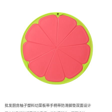
批发厨房柚子塑料切菜板带手柄带防滑脚垫双面设计