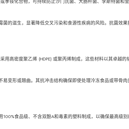
粒或季铵化合物，可持续防止沙门氏菌、大肠杆菌、李斯特菌和
菌和霉菌的滋生，显著降低交叉污染和食源性疾病的风险。抗菌效
用高密度聚乙烯 (HDPE) 或聚丙烯制成，这些材料以其卓越的
碎，不易变形或翘曲。其抗冲击结构确保即使处理冷冻食品或带骨
。
采用100%食品级、不含双酚A和毒素的塑料制成，以确保最高级