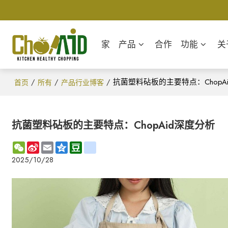
家
产品
合作
功能
关
/
/
/
抗菌塑料砧板的主要特点：ChopA
首页
所有
产品行业博客
抗菌塑料砧板的主要特点：ChopAid深度分析
WeChat
Sina
Email
Qzone
Douban
renren
Weibo
2025/10/28