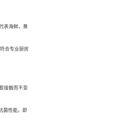
代表海鲜，黄
且符合专业厨房
短暂接触而不变
其抗菌性能。即