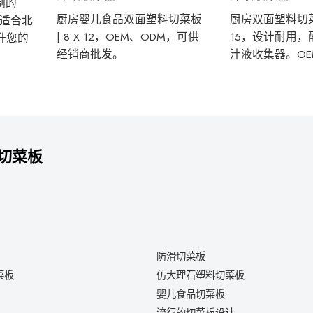
制的
厨房婴儿食品双面塑料切菜板
厨房双面塑料切菜板 
常适合北
| 8 X 12，OEM、ODM，可供
15，设计耐用
升您的
经销商批发。
汁液收集器。OE
切菜板
防滑切菜板
菜板
仿大理石塑料切菜板
婴儿食品切菜板
流行的切菜板设计