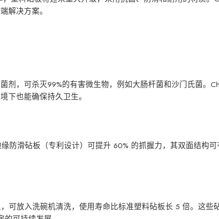
尖端解决方案。
，可杀灭99%的有害微生物，例如大肠杆菌和沙门氏菌。ChopA
环境下也能确保持久卫生。
PE 边缘防滑砧板（专利设计）可提升 60% 的抓握力，其双面结构
0°C 的高温，可放入洗碗机清洗，使用寿命比标准塑料砧板长 5 倍。这些砧
厨房的可持续发展。